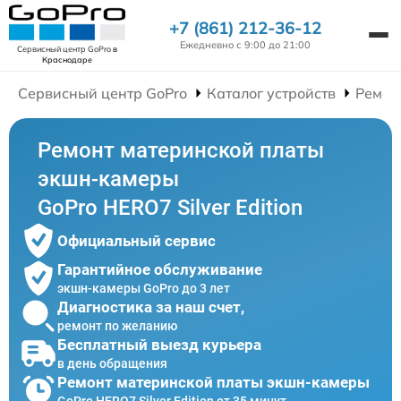
+7 (861) 212-36-12
Ежедневно с 9:00 до 21:00
Сервисный центр GoPro
в
Краснодаре
Сервисный центр GoPro
Каталог устройств
Ремон
Ремонт материнской платы
экшн-камеры
GoPro HERO7 Silver Edition
Официальный сервис
Гарантийное обслуживание
экшн-камеры GoPro до 3 лет
Диагностика за наш счет,
ремонт по желанию
Бесплатный выезд курьера
в день обращения
Ремонт материнской платы экшн-камеры
GoPro HERO7 Silver Edition от 35 минут